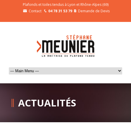
Plafonds et toiles tendus à Lyon et Rhône-Alpes (69)
Contact
04 78 31 53 79
Demande de Devis
ACTUALITÉS