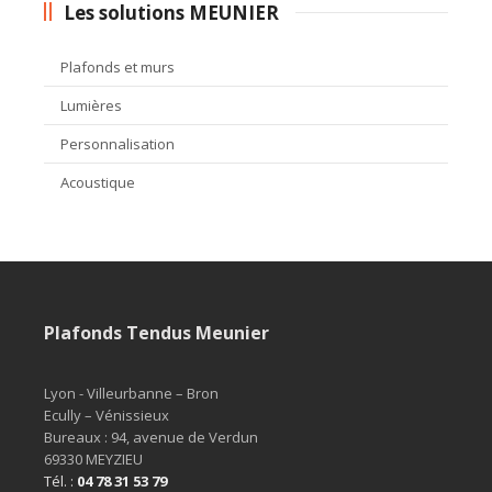
Les solutions MEUNIER
Plafonds et murs
Lumières
Personnalisation
Acoustique
Plafonds Tendus Meunier
Lyon - Villeurbanne – Bron

Ecully – Vénissieux

Bureaux : 94, avenue de Verdun 

69330 MEYZIEU
Tél. : 
04 78 31 53 79