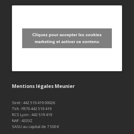
Cliquez pour accepter les cookies
marketing et activer ce contenu
Mentions légales Meunier
Siret : 442 519 419 00026

TVA : FR70 442 519 419

RCS Lyon : 442 519 419

NAF : 4333Z

SASU au capital de 7 500 €