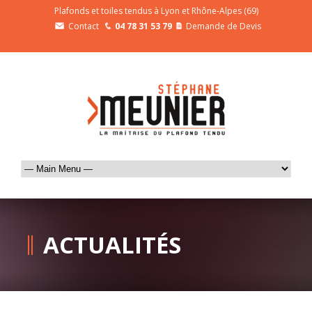
Plafonds et toiles tendus à Lyon et Rhône-Alpes (69)
Contact
04 78 31 53 79
Demande de Devis
ACTUALITÉS