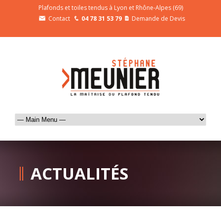
Plafonds et toiles tendus à Lyon et Rhône-Alpes (69)
Contact
04 78 31 53 79
Demande de Devis
ACTUALITÉS